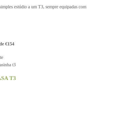
m simples estúdio a um T3, sempre equipadas com
de €154
te
SA T3