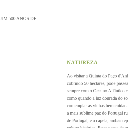
IM 500 ANOS DE
NATUREZA
Ao visitar a Quinta do Paço d'An
cobrindo 50 hectares, pode passear
sempre com o Oceano Atlântico co
como quando a luz dourada do sol
contemplar as vinhas bem cuidada
a mais sublime paz do Portugal ru
de Portugal, e a capela, ambas re
cultura histórica. Estas peças da