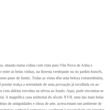
ha, situada numa colina com vista para Vila Nova de Anha e
 entre as belas vinhas, na floresta verdejante ou no jardim francês,
mo pano de fundo. Todas as vistas têm uma beleza extraordinária,
 poente realça a serenidade de uma povoação já recolhida ou ao
s com aldeias envoltas na névoa ao fundo. Aqui, pode encontrar-se
ral. A magnífica casa senhorial do século XVII, uma das mais belas
pletas de antiguidades e obras de arte, acrescentam um ambiente de
 arquitetura senhorial portuguesa, conferem à propriedade um impulso